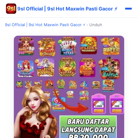
9sl Official | 9sl Hot Maxwin Pasti Gacor ⚡
9sl Official | 9sl Hot Maxwin Pasti Gacor ⚡
›
Unduh