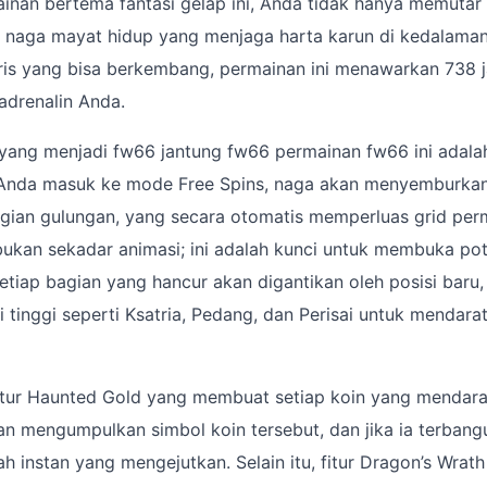
inan bertema fantasi gelap ini, Anda tidak hanya memutar
naga mayat hidup yang menjaga harta karun di kedalaman
ris yang bisa berkembang, permainan ini menawarkan 738 
adrenalin Anda.
ang menjadi fw66 jantung fw66 permainan fw66 ini adala
 Anda masuk ke mode Free Spins, naga akan menyemburkan
ian gulungan, yang secara otomatis memperluas grid per
 bukan sekadar animasi; ini adalah kunci untuk membuka p
Setiap bagian yang hancur akan digantikan oleh posisi bar
i tinggi seperti Ksatria, Pedang, dan Perisai untuk mendara
itur Haunted Gold yang membuat setiap koin yang mendara
n mengumpulkan simbol koin tersebut, dan jika ia terbang
 instan yang mengejutkan. Selain itu, fitur Dragon’s Wrath