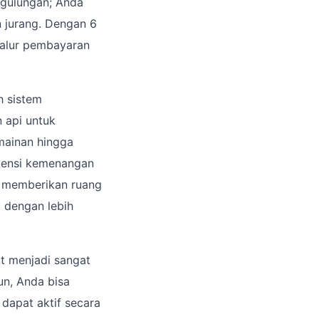
 gulungan; Anda
 jurang. Dengan 6
jalur pembayaran
h sistem
 api untuk
mainan hingga
otensi kemenangan
u, memberikan ruang
t dengan lebih
t menjadi sangat
un, Anda bisa
 dapat aktif secara