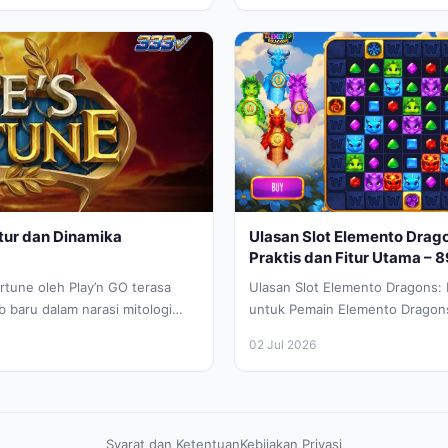
tur dan Dinamika
Ulasan Slot Elemento Drag
Praktis dan Fitur Utama – 
ortune oleh Play’n GO terasa
Ulasan Slot Elemento Dragons:
 baru dalam narasi mitologi
untuk Pemain Elemento Dragons
 modern. Pemain akan...
Games membawa pemain ke dal
02 Jul 2026
yang...
Syarat dan Ketentuan
Kebijakan Privasi