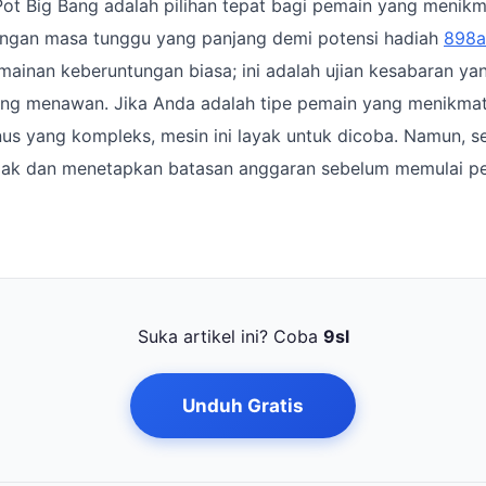
t Big Bang adalah pilihan tepat bagi pemain yang menikm
engan masa tunggu yang panjang demi potensi hadiah
898a
ainan keberuntungan biasa; ini adalah ujian kesabaran ya
ang menawan. Jika Anda adalah tipe pemain yang menikma
onus yang kompleks, mesin ini layak untuk dicoba. Namun, se
jak dan menetapkan batasan anggaran sebelum memulai p
Suka artikel ini? Coba
9sl
Unduh Gratis