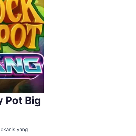
 Pot Big
mekanis yang