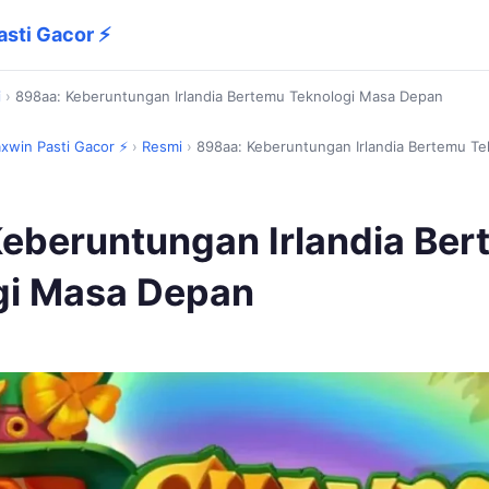
Pasti Gacor ⚡
i
›
898aa: Keberuntungan Irlandia Bertemu Teknologi Masa Depan
Maxwin Pasti Gacor ⚡
›
Resmi
›
898aa: Keberuntungan Irlandia Bertemu T
eberuntungan Irlandia Be
gi Masa Depan