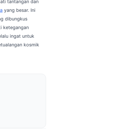
ati tantangan dan
a
yang besar. Ini
ng dibungkus
ti ketegangan
lalu ingat untuk
etualangan kosmik