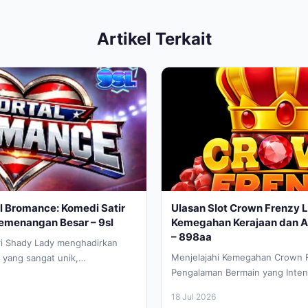
Artikel Terkait
l Bromance: Komedi Satir
Ulasan Slot Crown Frenzy 
emenangan Besar – 9sl
Kemegahan Kerajaan dan Ak
– 898aa
ri Shady Lady menghadirkan
Menjelajahi Kemegahan Crown 
yang sangat unik,
Pengalaman Bermain yang Inten
en slot tradisional dengan
kali memuat Crown Frenzy Loc
ang...
18 Jul 2026
segera...