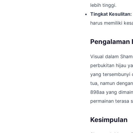
lebih tinggi.
Tingkat Kesulitan:
harus memiliki ke
Pengalaman B
Visual dalam Sham
perbukitan hijau y
yang tersembunyi d
tua, namun dengan 
898aa yang dimain
permainan terasa s
Kesimpulan