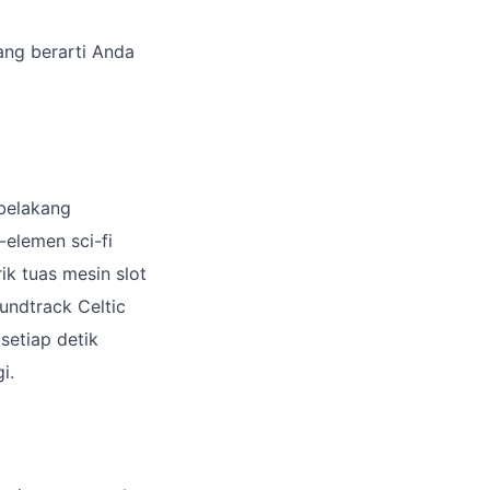
ang berarti Anda
belakang
elemen sci-fi
ik tuas mesin slot
undtrack Celtic
etiap detik
i.