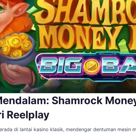
Mendalam: Shamrock Money
i Reelplay
rada di lantai kasino klasik, mendengar dentuman mesin 