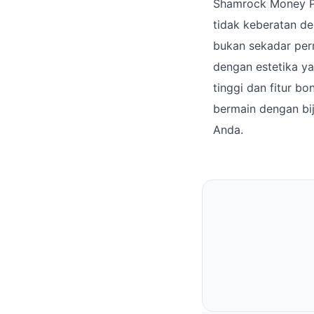
Shamrock Money Po
tidak keberatan d
bukan sekadar perm
dengan estetika y
tinggi dan fitur b
bermain dengan bi
Anda.