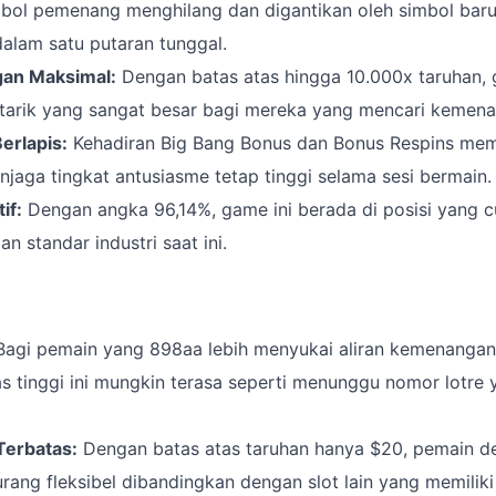
ol pemenang menghilang dan digantikan oleh simbol bar
alam satu putaran tunggal.
an Maksimal:
Dengan batas atas hingga 10.000x taruhan, 
arik yang sangat besar bagi mereka yang mencari kemenan
erlapis:
Kehadiran Big Bang Bonus dan Bonus Respins memb
aga tingkat antusiasme tetap tinggi selama sesi bermain.
if:
Dengan angka 96,14%, game ini berada di posisi yang c
n standar industri saat ini.
agi pemain yang 898aa lebih menyukai aliran kemenangan
itas tinggi ini mungkin terasa seperti menunggu nomor lotre
Terbatas:
Dengan batas atas taruhan hanya $20, pemain d
ang fleksibel dibandingkan dengan slot lain yang memiliki