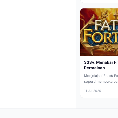
333v: Menakar Fi
Permainan
Menjelajahi Fate’s F
seperti membuka bab
yang dikemas secara
11 Jul 2026